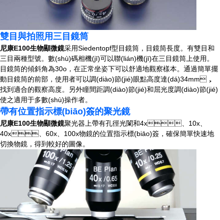
雙目與拍照用三目鏡筒
尼康
E100
生物顯微鏡
采用Siedentopf型目鏡筒，目鏡筒長度。有雙目和
三目兩種型號。數(shù)碼相機(jī)可以聯(lián)機(jī)在三目鏡筒上使用。
目鏡筒的傾斜角為30o，在正常坐姿下可以舒適地觀察樣本。通過簡單擺
動目鏡筒的前部，使用者可以調(diào)節(jié)眼點高度達(dá)34mm，
找到適合的觀察高度。另外瞳間距調(diào)節(jié)和屈光度調(diào)節(jié)
使之適用于多數(shù)操作者。
帶有位置指示標(biāo)簽的聚光鏡
尼康
E100
生物顯微鏡
聚光器上帶有孔徑光闌和4x、10x、
40x、60x、100x物鏡的位置指示標(biāo)簽，確保簡單快速地
切換物鏡，得到較好的圖像。