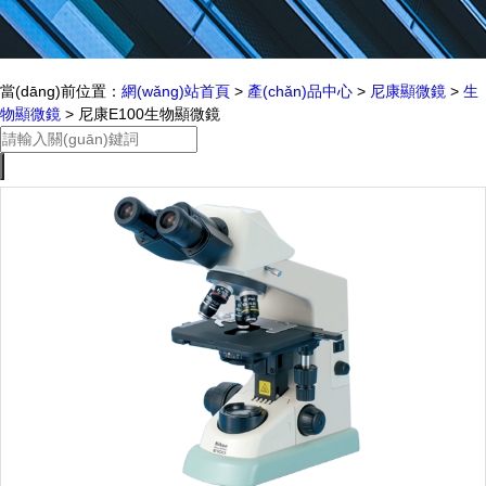
當(dāng)前位置：
網(wǎng)站首頁
>
產(chǎn)品中心
>
尼康顯微鏡
>
生
物顯微鏡
> 尼康E100生物顯微鏡