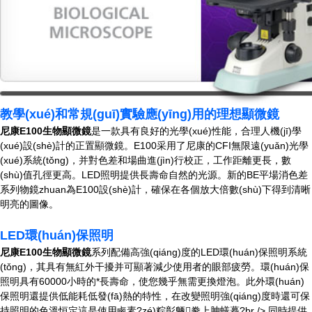
教學(xué)和常規(guī)實驗應(yīng)用的理想顯微鏡
尼康E100生物顯微鏡
是一款具有良好的光學(xué)性能，合理人機(jī)學
(xué)設(shè)計的正置顯微鏡。E100采用了尼康的CFI無限遠(yuǎn)光學
(xué)系統(tǒng)，并對色差和場曲進(jìn)行校正，工作距離更長，數
(shù)值孔徑更高。LED照明提供長壽命自然的光源。新的BE平場消色差
系列物鏡zhuan為E100設(shè)計，確保在各個放大倍數(shù)下得到清晰
明亮的圖像。
LED環(huán)保照明
尼康E100生物顯微鏡
系列配備高強(qiáng)度的LED環(huán)保照明系統
(tǒng)，其具有無紅外干擾并可顯著減少使用者的眼部疲勞。環(huán)保
照明具有60000小時的*長壽命，使您幾乎無需更換燈泡。此外環(huán)
保照明還提供低能耗低發(fā)熱的特性，在改變照明強(qiáng)度時還可保
持照明的色溫恒定這是使用鹵素?zé)粽彰魉豢上胂蟮摹?br /> 同時提供