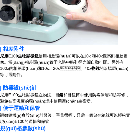
| 相差附件
尼康
E100
生物顯微鏡
使用相差環(huán)可以在10x 和40x觀察到相差圖
像。當(dāng)相差環(huán)置于光路中時孔徑光闌自動打開。另外有
100x的相差環(huán)和10x、20x、40x
物鏡
的暗場環(huán)
等可選附件。
| 防霉設(shè)計
尼康E100生物顯微鏡在物鏡、
目鏡
和目鏡筒中使用防霉涂層和防霉條，
避免在高濕度的環(huán)境中使用產(chǎn)生霉變。
| 便于運輸和保管
顯微鏡機(jī)身設(shè)計緊湊，重量很輕，只需一個儲存箱就可以輕松實
現(xiàn)E100的運輸和保管
規(guī)格參數(shù)