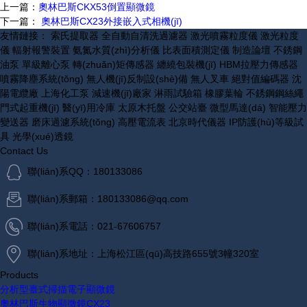
上一篇：
奧林巴斯CKX53倒置顯微鏡
下一篇：
奧林巴斯CX23外接嵌入式相機(jī)
友情鏈接：
索氏提取器
全自動自清洗過濾器
激光噴霧粒度儀
激光粒度
儀
輻射報警裝置
氨氮水質(zhì)分析儀
比表面積測定儀
制造論壇
不銹鋼
油泵
單級離心泵
轉(zhuǎn)矩傳感器
纏繞包裝機(jī)
HBM拉壓力傳感器
噴霧降塵系統(tǒng)
無人機(jī)反制設(shè)備
無人叉車
絕對值編碼器
沈
陽電纜廠
上海化工泵
減速機(jī)廠家
淋雨試驗箱
橡膠葉輪
不銹鋼鋼絲繩
門式起重機(jī)
醫(yī)用冷庫
太原木托盤
公交站臺
微型馬達(dá)
智能壓力
變送器
磨床過濾系統(tǒng)
高壓電流表
北京時代儀器
IP防護(hù)等級試
具
光學(xué)透鏡
Contact Us
聯(lián)系QQ：180133086
聯(lián)系郵箱：180133086@qq.com
聯(lián)系電話：021-67606757
聯(lián)系地址：上海松江區(qū)高技路655號3幢320室
Products
分析型臺式掃描電子顯微鏡
奧林巴斯生物顯微鏡CX23