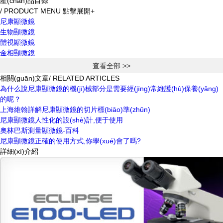
產(chǎn)品目錄
/ PRODUCT MENU
點擊展開+
尼康顯微鏡
生物顯微鏡
體視顯微鏡
金相顯微鏡
查看全部 >>
相關(guān)文章
/ RELATED ARTICLES
為什么說尼康顯微鏡的機(jī)械部分是需要經(jīng)常維護(hù)保養(yǎng)
的呢？
上海維翰詳解尼康顯微鏡的切片標(biāo)準(zhǔn)
尼康顯微鏡人性化的設(shè)計,便于使用
奧林巴斯測量顯微鏡-百科
尼康顯微鏡正確的使用方式,你學(xué)會了嗎?
詳細(xì)介紹