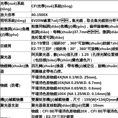
光學(xué)系統
CFI光學(xué)系統(tǒng)
(tǒng)
放大倍率
40-1500X
照明系統(tǒng)
6V20W鹵素?zé)?，集光鏡，取去集光鏡部分
粗微同軸調(diào)焦機(jī)構(gòu)，齒桿齒條轉(zh
粗微調(diào)焦機
粗調(diào)：每轉(zhuǎn)37.7mm。微調(dià
(jī)構(gòu)
焦松緊度可調(diào)
E2-TB雙目（傾斜30°，360°可旋轉(zhuǎn)鉸鏈?zhǔn
目鏡筒
E2-TF三目F（傾斜角：30°，360°可旋轉(zhuǎn)
阿貝聚光器，數(shù)值孔徑：1.25（孔徑光闌位置標
聚光器
（包括標(biāo)準(zhǔn)蘭色濾色片）
物鏡轉(zhuǎn)換
四孔轉(zhuǎn)換器，帶有機(jī)械定位，旋轉(zhuǎ
器
周圍橡皮帶有凸楞。
平場消色差物鏡4X(NA 0.1/W.D. 25mm),
平場消色差物鏡10X(NA 0.25/W.D. 6.7mm)
物鏡（防霉）
平場消色差物鏡40X(NA 0.65/W.D. 0.6mm)
平場消色差物鏡100X (NA 1.25/W.D. 0.14mm)油
機(jī)械載物臺
雙層矩形機(jī)械載物臺，尺寸：155(W)×134(D
聚光器支架
聚光器垂直移動調(diào)節(jié)范圍：10mm
物鏡：CFI BE平場消色差物鏡20X，CFI BE平場消色
目鏡筒：E2-TF三目F鏡筒