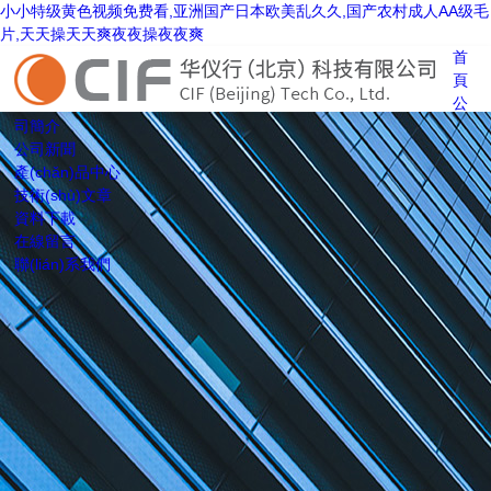
小小特级黄色视频免费看,亚洲国产日本欧美乱久久,国产农村成人AA级毛
片,天天操天天爽夜夜操夜夜爽
首
頁
公
司簡介
公司新聞
產(chǎn)品中心
技術(shù)文章
資料下載
在線留言
聯(lián)系我們