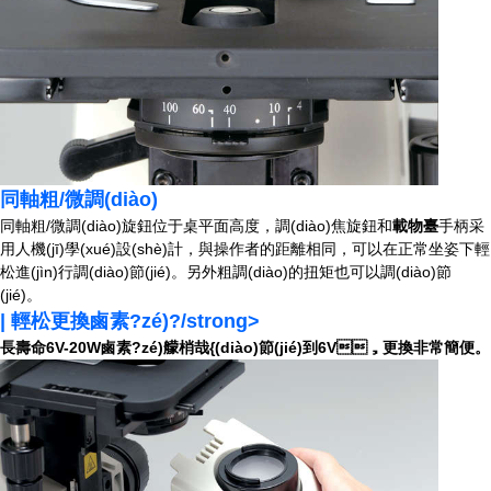
同軸粗/微調(diào)
同軸粗/微調(diào)旋鈕位于桌平面高度，調(diào)焦旋鈕和
載物臺
手柄采
用人機(jī)學(xué)設(shè)計，與操作者的距離相同，可以在正常坐姿下輕
松進(jìn)行調(diào)節(jié)。另外粗調(diào)的扭矩也可以調(diào)節
(jié)。
| 輕松更換鹵素?zé)?/strong>
長壽命6V-20W鹵素?zé)艨梢哉{(diào)節(jié)到6V，更換非常簡便。