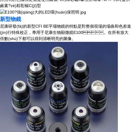
鹵素?zé)粽彰鳈C(jī)型
新型物鏡
尼康研發(fā)的新型CFI BE平場物鏡的特點是對整個視場的場曲和色差進
(jìn)行特殊校正，專用于尼康生物顯微鏡E100。在所有放大
倍數(shù)下都可以得到清晰明亮的圖像。