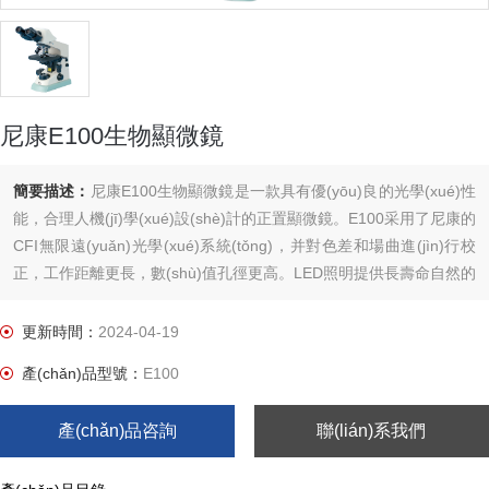
尼康E100生物顯微鏡
簡要描述：
尼康E100生物顯微鏡是一款具有優(yōu)良的光學(xué)性
能，合理人機(jī)學(xué)設(shè)計的正置顯微鏡。E100采用了尼康的
CFI無限遠(yuǎn)光學(xué)系統(tǒng)，并對色差和場曲進(jìn)行校
正，工作距離更長，數(shù)值孔徑更高。LED照明提供長壽命自然的
光源。新的BE平場消色差系列物鏡zhuan為E100設(shè)計，確保在
各個放大倍數(shù)下得到清晰明亮的圖像。
更新時間：
2024-04-19
產(chǎn)品型號：
E100
產(chǎn)品咨詢
聯(lián)系我們