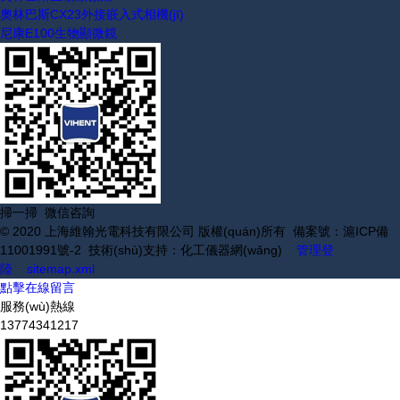
奧林巴斯CX23外接嵌入式相機(jī)
尼康E100生物顯微鏡
掃一掃 微信咨詢
© 2020 上海維翰光電科技有限公司 版權(quán)所有
備案號：滬ICP備
11001991號-2
技術(shù)支持：
化工儀器網(wǎng)
管理登
陸
sitemap.xml
點擊在線留言
服務(wù)熱線
13774341217